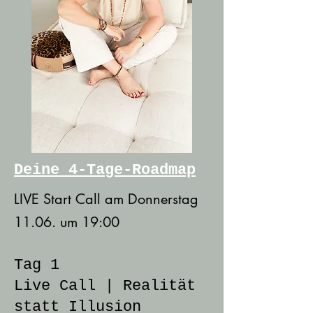
Deine 4-Tage-Roadmap
LIVE Start Call am Donnerstag
11.06. um 19:00
Tag 1
Live Call | Realität
statt Illusion