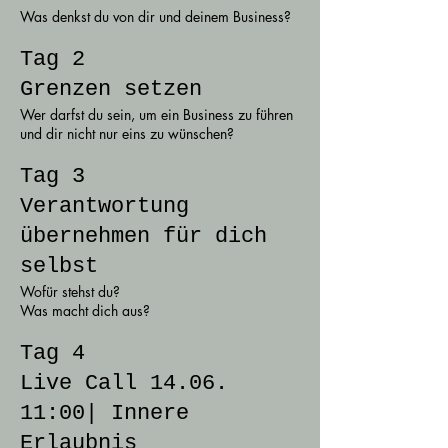
Was denkst du von dir und deinem Business?
Tag 2
Grenzen setzen
Wer darfst du sein, um ein Business zu führen
und dir nicht nur eins zu wünschen?
Tag 3
Verantwortung
übernehmen für dich
selbst
Wofür stehst du?
Was macht dich aus?
Tag 4
Live Call 14.06.
11:00| Innere
Erlaubnis