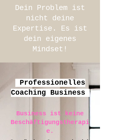
Dein Problem ist
nicht deine
Expertise. Es ist
dein eigenes
Mindset!
Professionelles
Coaching Business
Business ist keine
Beschäftigungstherapi
e.