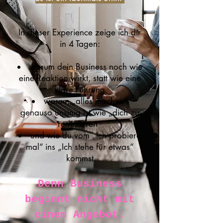
In dieser Experience zeige ich dir
in 4 Tagen:
warum dein Business noch wie
eine Reaktion wirkt, statt wie eine
klare Führung
warum „alles machen“
genauso unsinig ist wie „dich zu
reduzieren“
und wie du vom „Ich probiere
mal“ ins „Ich stehe für etwas“
kommst
Denn Business
beginnt nicht mit
einem Angebot.