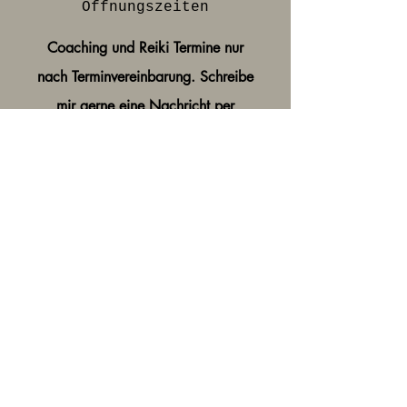
Öffnungszeiten
Coaching und Reiki Termine nur
nach Terminvereinbarung. Schreibe
mir gerne eine Nachricht per
WhatsApp
0176 - 233 11 456
oder eine Mail an
zimmerplus@gmx.de
Instagram:
@ZimmerPlus_coach
AGB
Cookies
Impressum
Datenschutz
© 2026 Christin Venske |