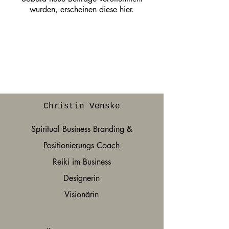
wurden, erscheinen diese hier.
KONTAKT
AUFNEHMEN
Christin Venske
Spiritual Business Branding &
Positionierungs Coach
Reiki im Business
Designerin
Visionärin