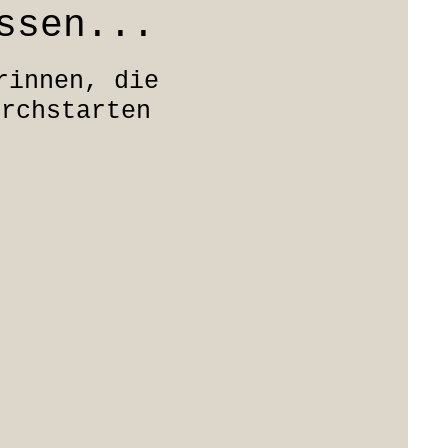
ssen...
rinnen, die
urchstarten